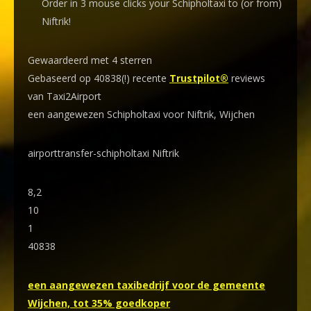
Order in 3 mouse clicks your Schipholtaxi to (or from)
Niftrik!
Gewaardeerd met 4 sterren
Gebaseerd op 40838(!) recente
Trustpilot®
reviews
van Taxi2Airport
een aangewezen Schipholtaxi voor Niftrik, Wijchen
airporttransfer-schipholtaxi Niftrik
8,2
10
1
40838
een aangewezen taxibedrijf voor de gemeente
Wijchen, tot 35% goedkoper